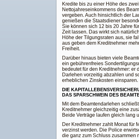
Kredite bis zu einer Höhe des zwe
Nettojahreseinkommens des Beam
vergeben. Auch hinsichtlich der Lau
genießen die Staatsdiener besonde
Sie können sich 12 bis 20 Jahre für
Zeit lassen. Das wirkt sich natürlic
Höhe der Tilgungsraten aus, sie fal
aus geben dem Kreditnehmer mehr 
Freiheit.
Darüber hinaus bieten viele Beamt
ein gebührenfreies Sondertilgungs
bedeutet für den Kreditnehmer: er 
Darlehen vorzeitig abzahlen und s
erheblichen Zinskosten einsparen.
DIE KAPITALLEBENSVERSICHERU
DAS SPARSCHWEIN DES BEAMT
Mit dem Beamtendarlehen schließt
Kreditnehmer gleichzeitig eine zus
Beide Verträge laufen gleich lan
Der Kreditnehmer zahlt Monat für Mo
verzinst werden. Die Police erwirts
die ganz zum Schluss zusammen 