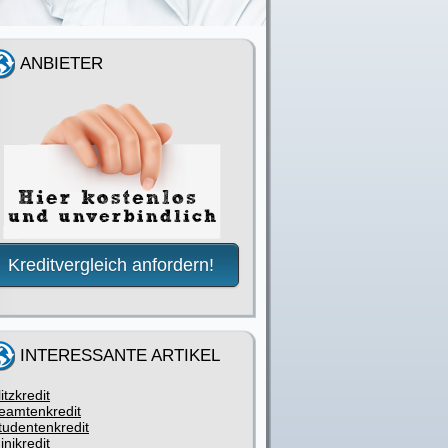
ANBIETER
Kreditvergleich anfordern!
INTERESSANTE ARTIKEL
litzkredit
eamtenkredit
tudentenkredit
inikredit