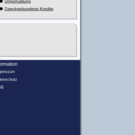
Umschuldung
Zweckgebundene Kredite
formation
pressum
tenschutz
GB