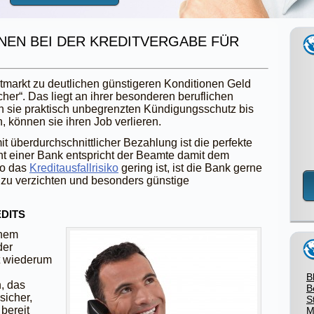
NEN BEI DER KREDITVERGABE FÜR
markt zu deutlichen günstigeren Konditionen Geld
her“. Das liegt an ihrer besonderen beruflichen
en sie praktisch unbegrenzten Kündigungsschutz bis
, können sie ihren Job verlieren.
t überdurchschnittlicher Bezahlung ist die perfekte
icht einer Bank entspricht der Beamte damit dem
Wo das
Kreditausfallrisiko
gering ist, ist die Bank gerne
s zu verzichten und besonders günstige
DITS
inem
der
gt wiederum
B
, das
B
sicher,
S
bereit
M