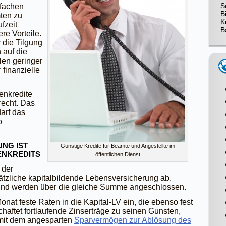
S
ifachen
B
ten zu
K
fzeit
B
re Vorteile.
 die Tilgung
h auf die
len geringer
finanzielle
enkredite
recht. Das
darf das
o
NG IST
Günstige Kredite für Beamte und Angestellte im
ENKREDITS
öffentlichen Dienst
 der
ätzliche kapitalbildende Lebensversicherung ab.
g und werden über die gleiche Summe angeschlossen.
nat feste Raten in die Kapital-LV ein, die ebenso fest
chaftet fortlaufende Zinserträge zu seinen Gunsten,
mit dem angesparten
Sparvermögen zur Ablösung des