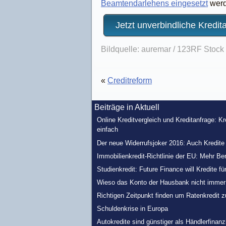
Beamtendarlehens eingesetzt
werd
Jetzt unverbindliche Kredit
Bildquelle: auremar / 123RF Stock
«
Creditreform
Beiträge in Aktuell
Online Kreditvergleich und Kreditanfrage: K
einfach
Der neue Widerrufsjoker 2016: Auch Kredit
Immobilienkredit-Richtlinie der EU: Mehr Be
Studienkredit: Future Finance will Kredite fü
Wieso das Konto der Hausbank nicht immer d
Richtigen Zeitpunkt finden um Ratenkredit 
Schuldenkrise in Europa
Autokredite sind günstiger als Händlerfinan