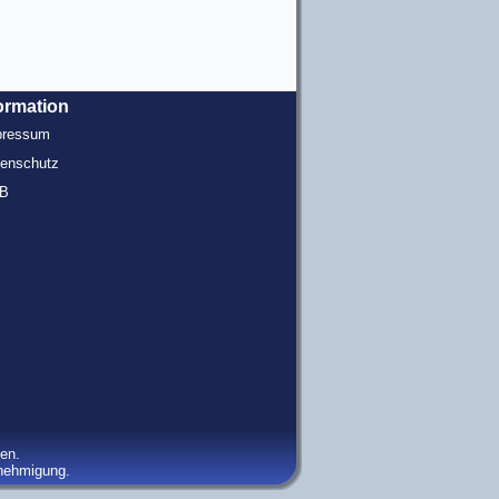
ormation
pressum
enschutz
B
gen.
enehmigung.