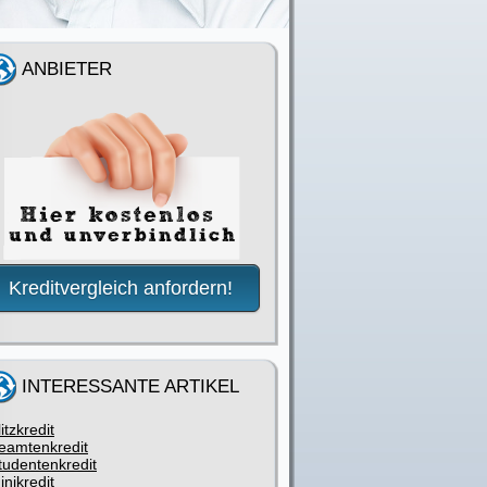
ANBIETER
Kreditvergleich anfordern!
INTERESSANTE ARTIKEL
litzkredit
eamtenkredit
tudentenkredit
inikredit