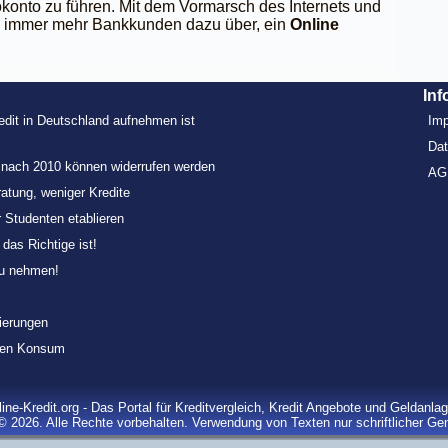
okonto zu führen. Mit dem Vormarsch des Internets und
 immer mehr Bankkunden dazu über, ein
Online
Inf
redit in Deutschland aufnehmen ist
Im
Dat
e nach 2010 können widerrufen werden
AG
ratung, weniger Kredite
r Studenten etablieren
as Richtige ist!
zu nehmen!
zierungen
aten Konsum
ine-Kredit.org - Das Portal für Kreditvergleich, Kredit Angebote und Geldanla
© 2026. Alle Rechte vorbehalten. Verwendung von Texten nur schriftlicher G