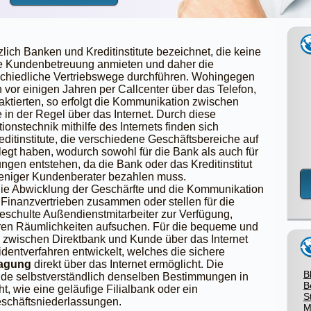
ich Banken und Kreditinstitute bezeichnet, die keine
ie Kundenbetreuung anmieten und daher die
chiedliche Vertriebswege durchführen. Wohingegen
vor einigen Jahren per Callcenter über das Telefon,
ktierten, so erfolgt die Kommunikation zwischen
in der Regel über das Internet. Durch diese
nstechnik mithilfe des Internets finden sich
editinstitute, die verschiedene Geschäftsbereiche auf
gt haben, wodurch sowohl für die Bank als auch für
gen entstehen, da die Bank oder das Kreditinstitut
eniger Kundenberater bezahlen muss.
 die Abwicklung der Geschärfte und die Kommunikation
 Finanzvertrieben zusammen oder stellen für die
eschulte Außendienstmitarbeiter zur Verfügung,
ren Räumlichkeiten aufsuchen. Für die bequeme und
 zwischen Direktbank und Kunde über das Internet
dentverfahren entwickelt, welches die sichere
ragung
direkt über das Internet ermöglicht. Die
B
nde selbstverständlich denselben Bestimmungen in
B
, wie eine geläufige Filialbank oder ein
S
eschäftsniederlassungen.
M