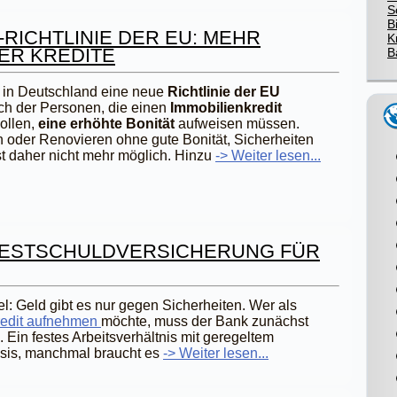
S
B
-RICHTLINIE DER EU: MEHR
K
ER KREDITE
B
d in Deutschland eine neue
Richtlinie der EU
ch der Personen, die einen
Immobilienkredit
ollen,
eine erhöhte Bonität
aufweisen müssen.
 oder Renovieren ohne gute Bonität, Sicherheiten
st daher nicht mehr möglich. Hinzu
-> Weiter lesen...
RESTSCHULDVERSICHERUNG FÜR
el: Geld gibt es nur gegen Sicherheiten. Wer als
redit aufnehmen
möchte, muss der Bank zunächst
 Ein festes Arbeitsverhältnis mit geregeltem
asis, manchmal braucht es
-> Weiter lesen...