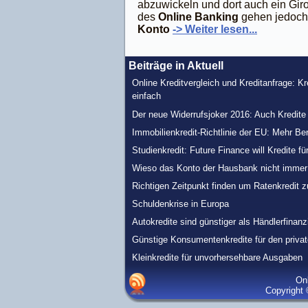
abzuwickeln und dort auch ein Gir
des
Online Banking
gehen jedoch
Konto
-> Weiter lesen...
Beiträge in Aktuell
Online Kreditvergleich und Kreditanfrage: K
einfach
Der neue Widerrufsjoker 2016: Auch Kredit
Immobilienkredit-Richtlinie der EU: Mehr Be
Studienkredit: Future Finance will Kredite fü
Wieso das Konto der Hausbank nicht immer d
Richtigen Zeitpunkt finden um Ratenkredit 
Schuldenkrise in Europa
Autokredite sind günstiger als Händlerfinan
Günstige Konsumentenkredite für den priv
Kleinkredite für unvorhersehbare Ausgaben
Onl
Copyright 