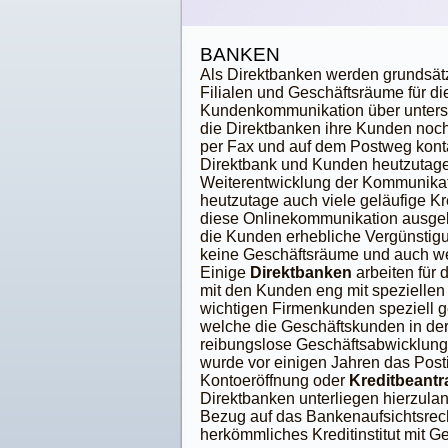
BANKEN
Als Direktbanken werden grundsätzl
Filialen und Geschäftsräume für d
Kundenkommunikation über unters
die Direktbanken ihre Kunden noch 
per Fax und auf dem Postweg konta
Direktbank und Kunden heutzutage 
Weiterentwicklung der Kommunikatio
heutzutage auch viele geläufige Kr
diese Onlinekommunikation ausgele
die Kunden erhebliche Vergünstigun
keine Geschäftsräume und auch w
Einige
Direktbanken
arbeiten für
mit den Kunden eng mit speziellen
wichtigen Firmenkunden speziell g
welche die Geschäftskunden in de
reibungslose Geschäftsabwicklung
wurde vor einigen Jahren das Posti
Kontoeröffnung oder
Kreditbeant
Direktbanken unterliegen hierzula
Bezug auf das Bankenaufsichtsrecht
herkömmliches Kreditinstitut mit G