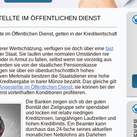
TELLTE IM ÖFFENTLICHEN DIENST
im Öffentlichen Dienst, gelten in der Kreditwirtschaft
rer Wertschätzung, verfügen sie doch über eine
fast
er Staat. Sie laufen unter normalen Umständen nie
er in Armut zu fallen, selbst wenn sie vorzeitig aus
rden sie von der staatlichen Pensionskasse
gen sie über ein überdurchschnittlich hohes
ven Merkmale besitzen die Staatsdiener eine hohe
Kreditvergabe in barer Münze bezahlt. Das gleiche gilt
ngestellte im Öffentlichen Dienst
, sie können bei der
t vorteilhaften Konditionen profitieren.
Die Banken zeigen sich ob der guten
Bonität der Zielgruppe sehr spendabel
und locken mit relativ niedrigen
Kreditzinsen, langjährigen Laufzeiten und
B
hohen Kreditlimits. Ein Beamter kann
B
durchaus das 24-fache seines aktuellen
S
monatlichen Nettolohns als Darlehen
M