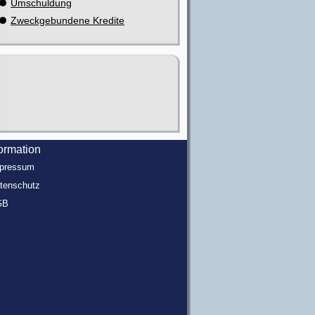
Umschuldung
Zweckgebundene Kredite
formation
pressum
tenschutz
GB