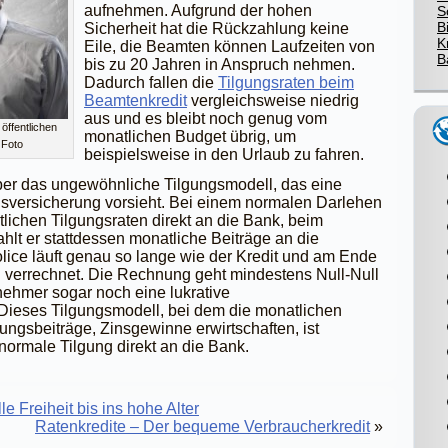
aufnehmen. Aufgrund der hohen
S
B
Sicherheit hat die Rückzahlung keine
K
Eile, die Beamten können Laufzeiten von
B
bis zu 20 Jahren in Anspruch nehmen.
Dadurch fallen die
Tilgungsraten beim
Beamtenkredit
vergleichsweise niedrig
aus und es bleibt noch genug vom
öffentlichen
monatlichen Budget übrig, um
 Foto
beispielsweise in den Urlaub zu fahren.
aber das ungewöhnliche Tilgungsmodell, das eine
nsversicherung vorsieht. Bei einem normalen Darlehen
lichen Tilgungsraten direkt an die Bank, beim
ahlt er stattdessen monatliche Beiträge an die
lice läuft genau so lange wie der Kredit und am Ende
ld verrechnet. Die Rechnung geht mindestens Null-Null
tnehmer sogar noch eine lukrative
Dieses Tilgungsmodell, bei dem die monatlichen
ngsbeiträge, Zinsgewinne erwirtschaften, ist
e normale Tilgung direkt an die Bank.
e Freiheit bis ins hohe Alter
Ratenkredite – Der bequeme Verbraucherkredit
»