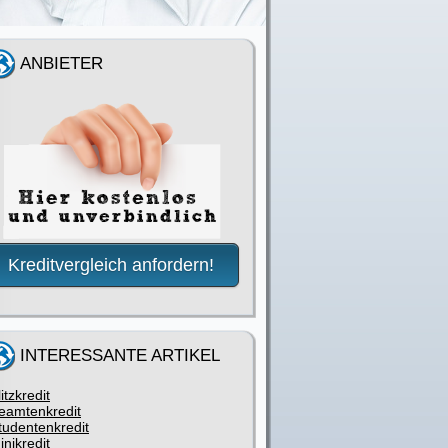
ANBIETER
Kreditvergleich anfordern!
INTERESSANTE ARTIKEL
litzkredit
eamtenkredit
tudentenkredit
inikredit