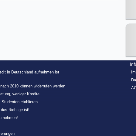
In
redit in Deutschland aufnehmen ist
Im
Da
e nach 2010 können widerrufen werden
A
ratung, weniger Kredite
r Studenten etablieren
as Richtige ist!
zu nehmen!
zierungen