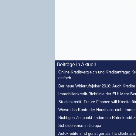
Beiträge in Aktuell
Online Kreditvergleich und Kreditanfrage: K
einfach
Der neue Widerrufsjoker 2016: Auch Kredit
Immobilienkredit-Richtlinie der EU: Mehr Be
Studienkredit: Future Finance will Kredite fü
Wieso das Konto der Hausbank nicht immer d
Richtigen Zeitpunkt finden um Ratenkredit 
Schuldenkrise in Europa
Autokredite sind günstiger als Händlerfinan