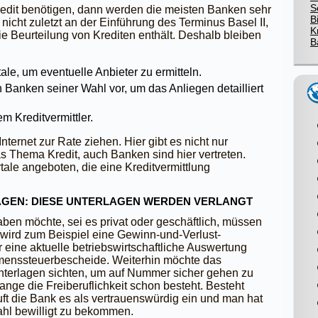
S
Kredit benötigen, dann werden die meisten Banken sehr
B
 nicht zuletzt an der Einführung des Terminus Basel II,
K
ie Beurteilung von Krediten enthält. Deshalb bleiben
B
ale, um eventuelle Anbieter zu ermitteln.
n Banken seiner Wahl vor, um das Anliegen detailliert
m Kreditvermittler.
nternet zur Rate ziehen. Hier gibt es nicht nur
s Thema Kredit, auch Banken sind hier vertreten.
ale angeboten, die eine Kreditvermittlung
AGEN: DIESE UNTERLAGEN WERDEN VERLANGT
haben möchte, sei es privat oder geschäftlich, müssen
 wird zum Beispiel eine Gewinn-und-Verlust-
eine aktuelle betriebswirtschaftliche Auswertung
menssteuerbescheide. Weiterhin möchte das
unterlagen sichten, um auf Nummer sicher gehen zu
lange die Freiberuflichkeit schon besteht. Besteht
tuft die Bank es als vertrauenswürdig ein und man hat
ahl bewilligt zu bekommen.