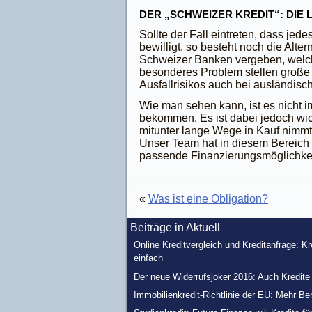
DER „SCHWEIZER KREDIT“: DIE
Sollte der Fall eintreten, dass jede
bewilligt, so besteht noch die Alte
Schweizer Banken vergeben, welche
besonderes Problem stellen große
Ausfallrisikos auch bei ausländisc
Wie man sehen kann, ist es nicht i
bekommen. Es ist dabei jedoch wic
mitunter lange Wege in Kauf nimmt
Unser Team hat in diesem Bereich vi
passende Finanzierungsmöglichkeit
«
Was ist eine Obligation?
Beiträge in Aktuell
Online Kreditvergleich und Kreditanfrage: K
einfach
Der neue Widerrufsjoker 2016: Auch Kredit
Immobilienkredit-Richtlinie der EU: Mehr Be