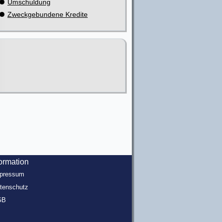
Umschuldung
Zweckgebundene Kredite
formation
pressum
tenschutz
GB