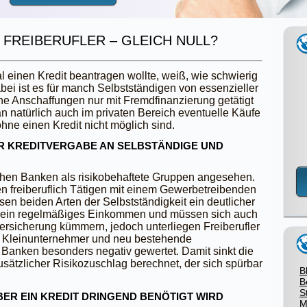
 FREIBERUFLER – GLEICH NULL?
al einen Kredit beantragen wollte, weiß, wie schwierig
abei ist es für manch Selbstständigen von essenzieller
he Anschaffungen nur mit Fremdfinanzierung getätigt
natürlich auch im privaten Bereich eventuelle Käufe
ne einen Kredit nicht möglich sind.
ER KREDITVERGABE AN SELBSTÄNDIGE UND
chen Banken als risikobehaftete Gruppen angesehen.
den freiberuflich Tätigen mit einem Gewerbetreibenden
sen beiden Arten der Selbstständigkeit ein deutlicher
 kein regelmäßiges Einkommen und müssen sich auch
rsicherung kümmern, jedoch unterliegen Freiberufler
m Kleinunternehmer und neu bestehende
 Banken besonders negativ gewertet. Damit sinkt die
zusätzlicher Risikozuschlag berechnet, der sich spürbar
B
B
S
ER EIN KREDIT DRINGEND BENÖTIGT WIRD
M