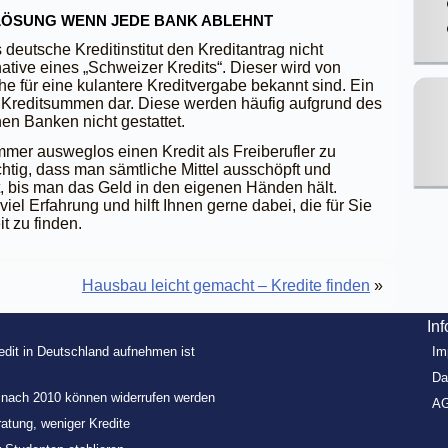
 LÖSUNG WENN JEDE BANK ABLEHNT
s deutsche Kreditinstitut den Kreditantrag nicht
rnative eines „Schweizer Kredits“. Dieser wird von
 für eine kulantere Kreditvergabe bekannt sind. Ein
 Kreditsummen dar. Diese werden häufig aufgrund des
hen Banken nicht gestattet.
mmer ausweglos einen Kredit als Freiberufler zu
htig, dass man sämtliche Mittel ausschöpft und
, bis man das Geld in den eigenen Händen hält.
el Erfahrung und hilft Ihnen gerne dabei, die für Sie
 zu finden.
Hausbau leicht gemacht – Kredite finden
»
In
redit in Deutschland aufnehmen ist
Im
Da
e nach 2010 können widerrufen werden
A
ratung, weniger Kredite