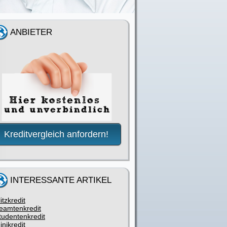
ANBIETER
Kreditvergleich anfordern!
INTERESSANTE ARTIKEL
litzkredit
eamtenkredit
tudentenkredit
inikredit