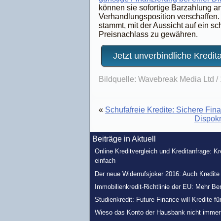
können sie sofortige Barzahlung an
Verhandlungsposition verschaffen. 
stammt, mit der Aussicht auf ein sc
Preisnachlass zu gewähren.
Jetzt unverbindliche Kredit
Bildquelle: Wavebreak Media Ltd /
«
Schufafreie Kredite: Sichere Fina
Dispokr
Beiträge in Aktuell
Online Kreditvergleich und Kreditanfrage: K
einfach
Der neue Widerrufsjoker 2016: Auch Kredit
Immobilienkredit-Richtlinie der EU: Mehr Be
Studienkredit: Future Finance will Kredite fü
Wieso das Konto der Hausbank nicht immer d