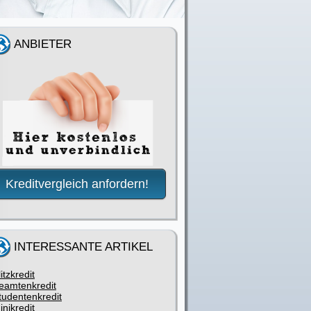
ANBIETER
Kreditvergleich anfordern!
INTERESSANTE ARTIKEL
litzkredit
eamtenkredit
tudentenkredit
inikredit