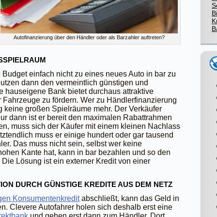
S
B
K
B
Autofinanzierung über den Händler oder als Barzahler auftreten?
SSPIELRAUM
Budget einfach nicht zu eines neues Auto in bar zu
nutzen dann den vermeintlich günstigen und
e hauseigene Bank bietet durchaus attraktive
 Fahrzeuge zu fördern. Wer zu Händlerfinanzierung
ng keine großen Spielräume mehr. Der Verkäufer
ur dann ist er bereit den maximalen Rabattrahmen
n, muss sich der Käufer mit einem kleinen Nachlass
tztendlich muss er einige hundert oder gar tausend
er. Das muss nicht sein, selbst wer keine
hohen Kante hat, kann in bar bezahlen und so den
ie Lösung ist ein externer Kredit von einer
ON DURCH GÜNSTIGE KREDITE AUS DEM NETZ
gen Konsumentenkredit
abschließt, kann das Geld in
. Clevere Autofahrer holen sich deshalb erst eine
rektbank
und gehen erst dann zum Händler. Dort