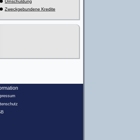
Umschuldung
Zweckgebundene Kredite
formation
pressum
tenschutz
GB