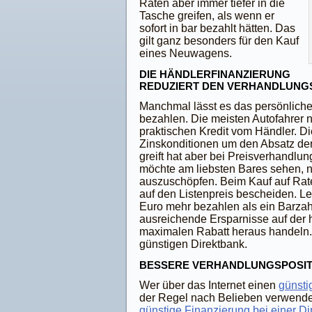
Raten aber immer tiefer in die
Tasche greifen, als wenn er
sofort in bar bezahlt hätten. Das
gilt ganz besonders für den Kauf
eines Neuwagens.
DIE HÄNDLERFINANZIERUNG
REDUZIERT DEN VERHANDLUNG
Manchmal lässt es das persönliche 
bezahlen. Die meisten Autofahrer 
praktischen Kredit vom Händler. Di
Zinskonditionen um den Absatz der
greift hat aber bei Preisverhandlu
möchte am liebsten Bares sehen, n
auszuschöpfen. Beim Kauf auf Rate
auf den Listenpreis bescheiden. Le
Euro mehr bezahlen als ein Barzahl
ausreichende Ersparnisse auf der 
maximalen Rabatt heraus handeln. D
günstigen Direktbank.
BESSERE VERHANDLUNGSPOSITI
Wer über das Internet einen
günsti
der Regel nach Belieben verwenden
günstige Finanzierung bei einer Di