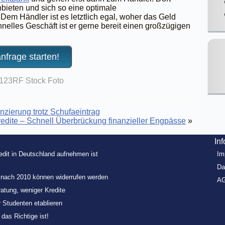
bieten und sich so eine optimale
Dem Händler ist es letztlich egal, woher das Geld
hnelles Geschäft ist er gerne bereit einen großzügigen
anfrage starten!
 123RF Stock Foto
nzierung trotz Schufaeintrag
edite – Schnell Überbrückung finanzieller Engpässe
»
In
redit in Deutschland aufnehmen ist
Im
Da
e nach 2010 können widerrufen werden
A
ratung, weniger Kredite
r Studenten etablieren
as Richtige ist!