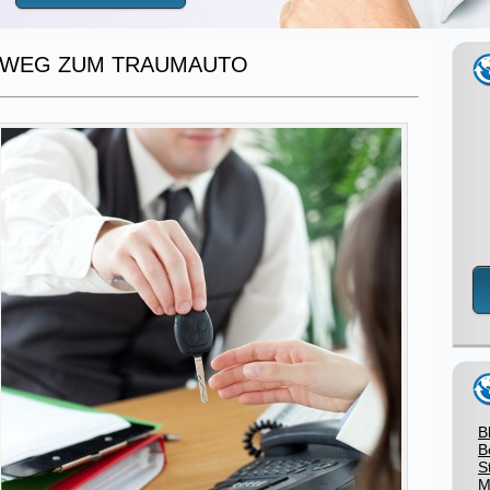
R WEG ZUM TRAUMAUTO
B
B
S
M