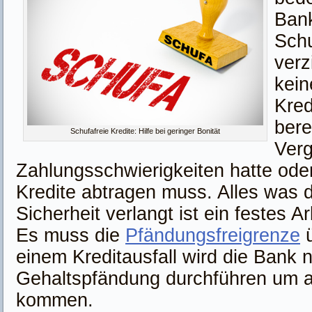
Bank
Sch
verz
kein
Kred
bere
Schufafreie Kredite: Hilfe bei geringer Bonität
Verg
Zahlungsschwierigkeiten hatte ode
Kredite abtragen muss. Alles was d
Sicherheit verlangt ist ein festes 
Es muss die
Pfändungsfreigrenze
ü
einem Kreditausfall wird die Bank 
Gehaltspfändung durchführen um a
kommen.