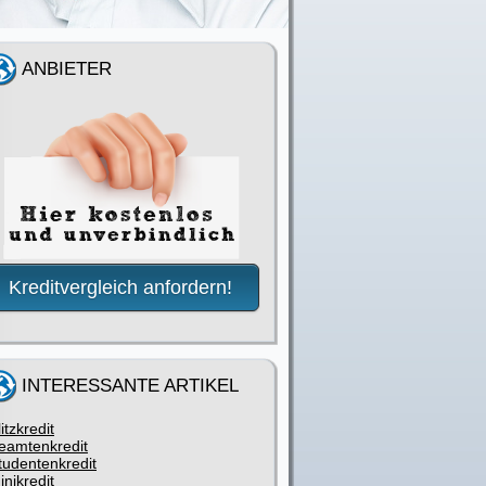
ANBIETER
Kreditvergleich anfordern!
INTERESSANTE ARTIKEL
litzkredit
eamtenkredit
tudentenkredit
inikredit