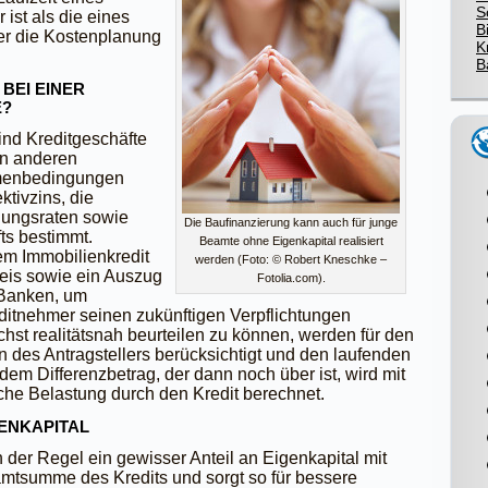
S
 ist als die eines
B
er die Kostenplanung
K
B
BEI EINER
E?
ind Kreditgeschäfte
on anderen
hmenbedingungen
ktivzins, die
ungsraten sowie
Die Baufinanzierung kann auch für junge
ts bestimmt.
Beamte ohne Eigenkapital realisiert
nem Immobilienkredit
werden (Foto: © Robert Kneschke –
is sowie ein Auszug
Fotolia.com).
 Banken, um
ditnehmer seinen zukünftigen Verpflichtungen
t realitätsnah beurteilen zu können, werden für den
 des Antragstellers berücksichtigt und den laufenden
em Differenzbetrag, der dann noch über ist, wird mit
che Belastung durch den Kredit berechnet.
ENKAPITAL
der Regel ein gewisser Anteil an Eigenkapital mit
amtsumme des Kredits und sorgt so für bessere