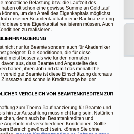
ie monatliche Belastung bzw. die Laufzeit des
 haben oft schon eine gewisse Summe an Geld „auf
n können, um den Anteil des Eigenkapitals möglichst
früh in seiner Beamtenlaufbahn eine Baufinanzierung
rd diese ohne Eigenkapital realisieren müssen. Auch
Konditinen zu realisieren.
ILIENFINANZIERUNG
t nicht nur für Beamte sondern auch für Akademiker
nst geeignet. Die Konditionen, die für diese
ind meist besser als wie für den normalen
n davon aus, dass Beamte und Angestellte des
iken haben, ihren Job und damit das monatliche
r vereidigte Beamte ist diese Einschätzung durchaus
ge Zinssätze und schnelle Kreditzusage bei der
LICHER VERGLEICH VON BEAMTENKREDITEN ZUR
haffung zum Thema Baufinanzierung für Beamte und
bis hin zur Auszahlung muss nicht lang sein. Natürlich
leichen, denn auch bei Beamtenkrediten und
he Angebote mit verschiedenen Konditionen. Sollte
diesem Bereich gewünscht sein, können Sie ohne