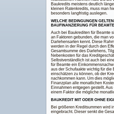
Baukredits meistens deutlich länger
kleinen Ratenkredits, muss man hi
besonders langfristig auslegen.
WELCHE BEDINGUNGEN GELTEN 
BAUFINANZIERUNG FÜR BEAMT
Auch bei Baukrediten für Beamte s
an Faktoren gebunden, die man v
Darlehensarten kennt. Diese Ra
werden in der Regel durch den Effe
Gesamtsumme des Darlehens, Tilg
Nebenkosten für das Kreditgeschäf
Selbstverständlich ist auch bei ei
für Beamte ein Einkommensnachwe
aus der Schufaakte wichtig für die
einschätzen zu können, ob der Kre
nachkommen kann. Um dies möglichs
Finanzplan alle monatlichen Kosten
Einnahmen entgegen gestellt. Aus d
einem Faktor die mögliche monatli
BAUKREDIT MIT ODER OHNE EIG
Bei größeren Kreditsummen wird in 
eingebracht. Dieser senkt die Ges