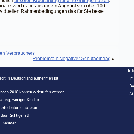
indlich
unseren Kreditantrag für eine Anfrage nutzen
.
inanz wird dann aus einem Angebot von über 100
dividuellen Rahmenbedingungen das für Sie beste
eden Verbrauchers
Problemfall: Negativer Schufaeintrag
»
In
redit in Deutschland aufnehmen ist
Im
Da
e nach 2010 können widerrufen werden
A
ratung, weniger Kredite
r Studenten etablieren
as Richtige ist!
zu nehmen!