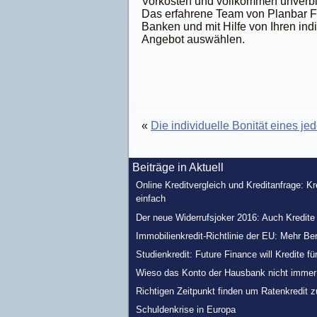
Vorkosten und vollkommen unverb
Das erfahrene Team von Planbar F
Banken und mit Hilfe von Ihren in
Angebot auswählen.
«
Die individuelle Bonität eines j
Beiträge in Aktuell
Online Kreditvergleich und Kreditanfrage: K
einfach
Der neue Widerrufsjoker 2016: Auch Kredit
Immobilienkredit-Richtlinie der EU: Mehr Be
Studienkredit: Future Finance will Kredite fü
Wieso das Konto der Hausbank nicht immer d
Richtigen Zeitpunkt finden um Ratenkredit 
Schuldenkrise in Europa