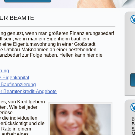
FÜR BEAMTE
rung genutzt, wenn man größeren Finanzierungsbedarf
ll sein, wenn man ein Eigenheim baut, ein
er eine Eigentumswohnung in einer Großstadt
de Umbau-Maßnahmen an einer bestehenden
nzbedarf zur Folge haben. Helfen kann hier die
rung
e Eigenkapital
 Baufinanzierung
er Beamtenkredit-Angebote
 es, von Kreditgebern
en. WIe bei jeder
eriöse
die individuellen
B
erücksichtigt und die
B
 Rate in einem
S
M
Laufzeit eines