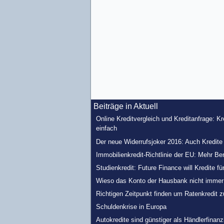
Beiträge in Aktuell
Online Kreditvergleich und Kreditanfrage: K
einfach
Der neue Widerrufsjoker 2016: Auch Kredit
Immobilienkredit-Richtlinie der EU: Mehr Be
Studienkredit: Future Finance will Kredite fü
Wieso das Konto der Hausbank nicht immer d
Richtigen Zeitpunkt finden um Ratenkredit 
Schuldenkrise in Europa
Autokredite sind günstiger als Händlerfinan