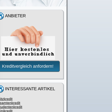
ANBIETER
Kreditvergleich anfordern!
INTERESSANTE ARTIKEL
litzkredit
eamtenkredit
tudentenkredit
inikredit