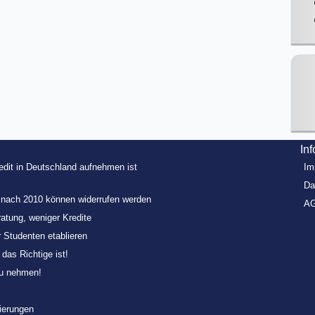
In
redit in Deutschland aufnehmen ist
Im
Da
e nach 2010 können widerrufen werden
A
ratung, weniger Kredite
r Studenten etablieren
as Richtige ist!
zu nehmen!
zierungen