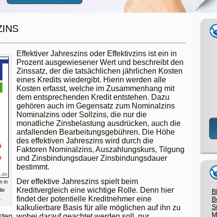
ZINS
Effektiver Jahreszins oder Effektivzins ist ein in
Prozent ausgewiesener Wert und beschreibt den
Zinssatz, der die tatsächlichen jährlichen Kosten
eines Kredits wiedergibt. Hierin werden alle
Kosten erfasst, welche im Zusammenhang mit
dem entsprechenden Kredit entstehen. Dazu
gehören auch im Gegensatz zum Nominalzins
Nominalzins oder Sollzins, die nur die
monatliche Zinsbelastung ausdrücken, auch die
anfallenden Bearbeitungsgebühren. Die Höhe
des effektiven Jahreszins wird durch die
Faktoren Nominalzins, Auszahlungskurs, Tilgung
und Zinsbindungsdauer Zinsbindungsdauer
bestimmt.
Der effektive Jahreszins spielt beim
n in
Kreditvergleich eine wichtige Rolle. Denn hier
ie
B
findet der potentielle Kreditnehmer eine
.
B
S
kalkulierbare Basis für alle möglichen auf ihn zu
M
n, wobei darauf geachtet werden soll, nur