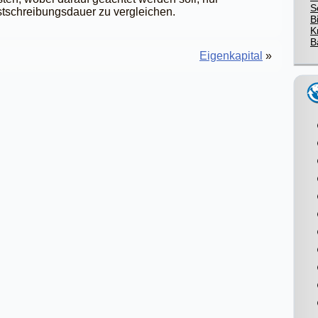
S
stschreibungsdauer zu vergleichen.
B
K
B
Eigenkapital
»