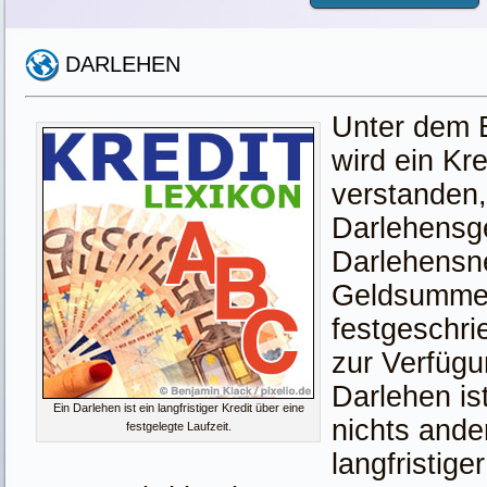
DARLEHEN
Unter dem B
wird ein Kr
verstanden,
Darlehensg
Darlehensn
Geldsumme 
festgeschri
zur Verfügun
Darlehen is
Ein Darlehen ist ein langfristiger Kredit über eine
nichts ande
festgelegte Laufzeit.
langfristige