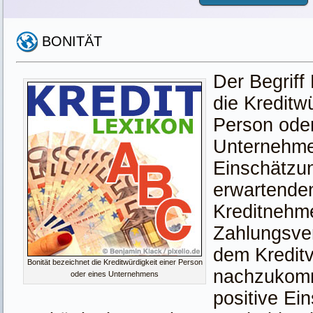
BONITÄT
Der Begriff 
die Kreditwü
Person oder
Unternehmen
Einschätzun
erwartenden
Kreditnehme
Zahlungsver
dem Kreditv
Bonität bezeichnet die Kreditwürdigkeit einer Person
nachzukom
oder eines Unternehmens
positive Ei