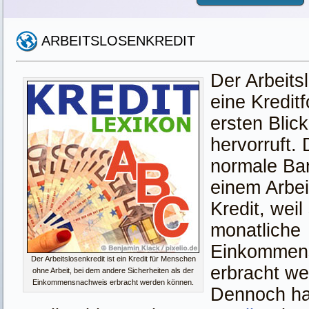
ARBEITSLOSENKREDIT
Der Arbeitsl
eine Kredit
ersten Blic
hervorruft.
normale Ba
einem Arbei
Kredit, weil
monatliche
Einkommens
Der Arbeitslosenkredit ist ein Kredit für Menschen
erbracht we
ohne Arbeit, bei dem andere Sicherheiten als der
Einkommensnachweis erbracht werden können.
Dennoch ha