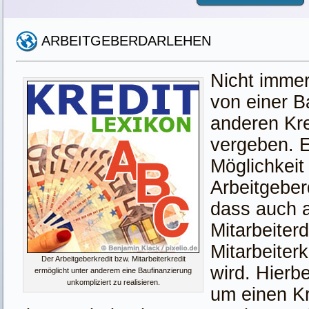
ARBEITGEBERDARLEHEN
Nicht immer
von einer B
anderen Kred
vergeben. E
Möglichkeit 
Arbeitgeber
dass auch a
Mitarbeiter
Mitarbeiter
Der Arbeitgeberkredit bzw. Mitarbeiterkredit
wird. Hierbe
ermöglicht unter anderem eine Baufinanzierung
unkompliziert zu realisieren.
um einen Kr